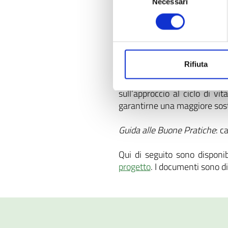
Necessari
del
Piano d’azione
: composto di 3
consenso
migliorare la sostenibili
valorizzare il contributo
supportare schemi di sost
Rifiuta
Roadmap per l’uso dell’appro
sull’approccio al ciclo di vi
garantirne una maggiore soste
Guida alle Buone Pratiche
: c
Qui di seguito sono disponibi
progetto
. I documenti sono di