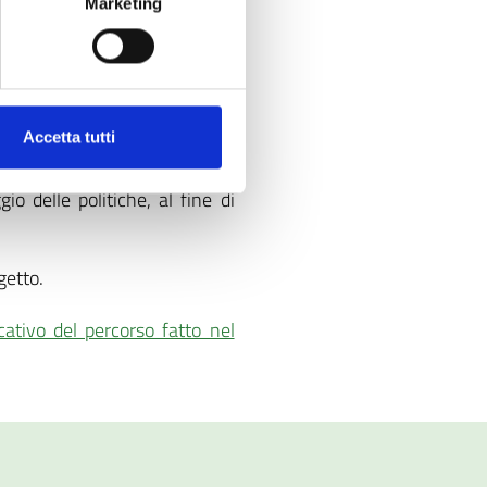
Marketing
 a:
Accetta tutti
to all’uso di metodi basati
io delle politiche, al fine di
getto.
cativo del percorso fatto nel