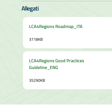
Allegati
LCA4Regions Roadmap_ITA
3718KB
LCA4Regions Good Practices
Guideline_ENG
35290KB