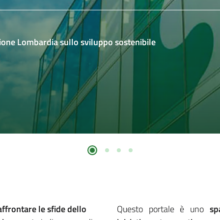
gione Lombardia sullo sviluppo sostenibile
Slide 2
Slide 3
Slide 4
Slide 1
affrontare le sfide dello
Questo portale è uno
sp