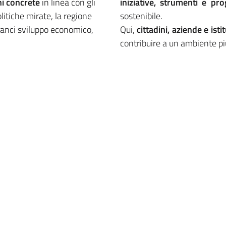
ni concrete
in linea con gli
iniziative, strumenti e pro
litiche mirate, la regione
sostenibile.
ilanci sviluppo economico,
Qui,
cittadini, aziende e isti
contribuire a un ambiente pi
ne
Approvata nel 2021, la Strate
di un
percorso
che ha coin
re
Agenda
associazioni di rappresentanza
cinque
macroaree
strategi
torio.
le aree di competenza di Re
e proiettarsi oltre, con 
da 2030 sono stati tradotti
comprende un
sistema di
nze e alle caratteristiche del
quantitativi da raggiungere e
ati da 70 target quantitativi