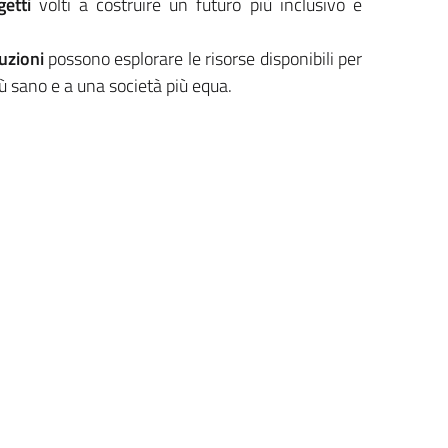
getti
volti a costruire un futuro più inclusivo e
tuzioni
possono esplorare le risorse disponibili per
ù sano e a una società più equa.
gia regionale per lo sviluppo sostenibile è l’esito
volto tutte le Direzioni Generali regionali e le
 del territorio. Gli obiettivi individuati, divisi in
che
, forniscono indicazioni per le politiche in tutte
gione, per avanzare verso i Goal di Agenda 2030
una visione che arriva al 2050. La Strategia
 monitoraggio
con 200 indicatori e 70 target
ntro tempi definiti.