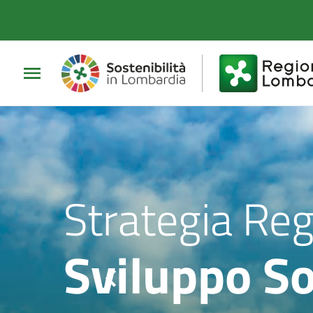
Vai al contenuto principale
Vai al footer
Strategia Reg
Sviluppo So
Slider prece