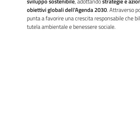
sviluppo sostenibile
, adottando
strategie e azio
obiettivi globali dell'Agenda 2030
. Attraverso po
punta a favorire una crescita responsabile che b
tutela ambientale e benessere sociale.
La
Strategia di Regio
Lombardia
per attua
2030
sul proprio terri
I
sustainable development goals (SDGs)
di Agen
in circa cento obiettivi che rispondono alle esige
territorio lombardo.Gli obiettivi sono accompagn